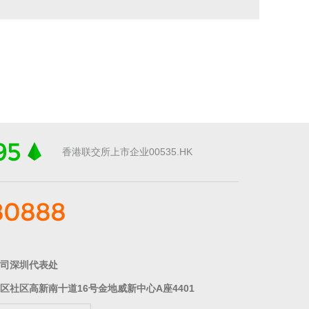
95
香港联交所上市企业00535.HK
80888
司深圳代表处
区社区高新南十道16号金地威新中心A座4401