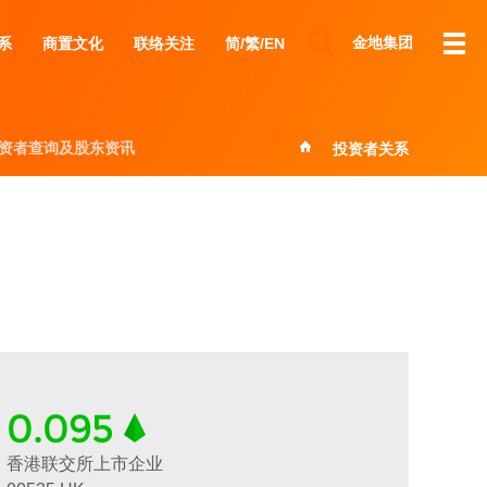
金地集团
系
商置文化
联络关注
简/繁/EN
资者查询及股东资讯
资者查询及股东资讯
投资者关系
0.095
香港联交所上市企业