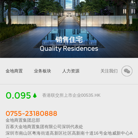
销售住宅
Quality Residences
金地商置
业务板块
人力资源
关注我们
0.095
香港联交所上市企业00535.HK
0755-23180888
金地商置集团总部
百慕大金地商置集团有限公司深圳代表处
深圳市南山区粤海街道高新区社区高新南十道16号金地威新中心A