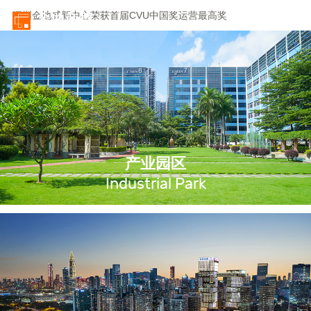
深圳金地威新中心荣获首届CVU中国奖运营最高奖
繁
EN
金地草莓社区荣膺2025-2026中国住房租赁企业优秀品牌TOP10”
金地集团及子公司荣获中指研究院多项大奖
金地威新中心荣获国际 WELL 建筑研究院卓越合作伙伴奖
深圳金地威新中心荣获首届CVU中国奖运营最高奖
产业园区
Industrial Park