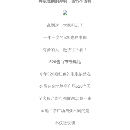
释放逛购的冲动，省钱不省料
说到这，大家别忘了
一年一度的520也在本周
有爱的人，赶快往下看！
520告白节专属礼
今年520粉红色的泡泡依然在
会员在金地兰亭广场520当天
至客服台即可领取勿忘我一束
金地兰亭广场与众不同的是
不仅送玫瑰