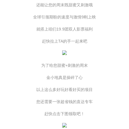
还能让您的周末既甜蜜又刺激哦
全球引颈期盼的速度与激情9刚上映
就搭上咱们19.9团双人影票福利
赶快拉上TA的手一起来吧
为了给您甜蜜+刺激的周末
金小地真是操碎了心
以上这么多好玩好看好买的项目
您还需要一张超省钱的直达专车
赶快点击下图领取吧！