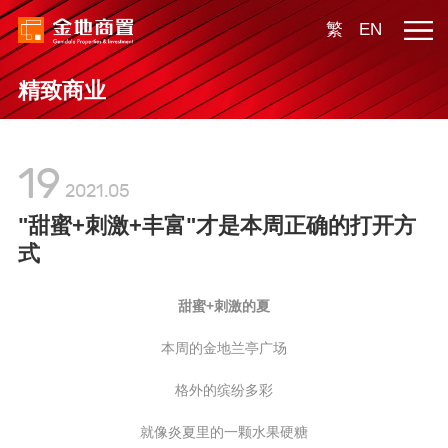
繁
EN
精致商业
19
2021.05
"甜蜜+刺激+丰富"才是本周正确的打开方
式
甜蜜+刺激的夏
本周的金地兰亭广场
格外的缤纷多彩
就像炎夏里的一颗水果硬糖