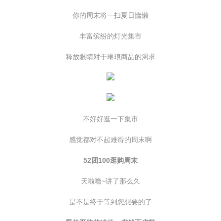
你的周末将一扫夏日慵懒
丰富缤纷的灯光集市
释放眼睛对于琳琅商品的渴求
不好好逛一下集市
感觉都对不起难得的周末啊
52团100逛购周末
天啦噜~讲了那么久
是不是终于等到您想要的了