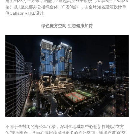
建面约28万平方米，涵盖了2座超高层双子塔楼（A塔45层、B塔36
层）及1座总部办公楼综合体（C塔9层），由全球知名建筑设计单
位CallisonRTKL设计。
绿色魔方空间 生态健康加持
不同于全封闭的办公写字楼，深圳金地威新中心创新性地以“立方
体”穿插组合，从而在高层延展出更多的户外空间；连接双塔的“空