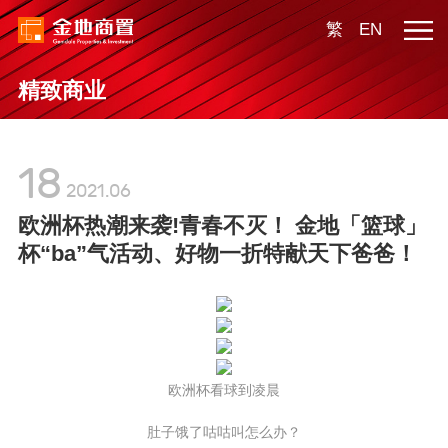
繁
EN
精致商业
18
2021.06
欧洲杯热潮来袭!青春不灭！ 金地「篮球」
杯“ba”气活动、好物一折特献天下爸爸！
欧洲杯看球到凌晨
肚子饿了咕咕叫怎么办？