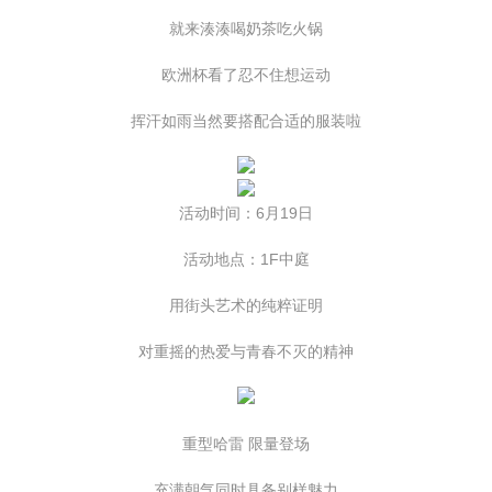
就来湊湊喝奶茶吃火锅
欧洲杯看了忍不住想运动
挥汗如雨当然要搭配合适的服装啦
活动时间：6月19日
活动地点：1F中庭
用街头艺术的纯粹证明
对重摇的热爱与青春不灭的精神
重型哈雷 限量登场
充满朝气同时具备别样魅力